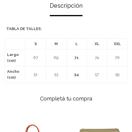
Descripción
TABLA DE TALLES:
S
M
L
XL
XXL
Largo
67
69
71
74
76
(cm)
Ancho
51
53
54
57
59
(cm)
Completá tu compra