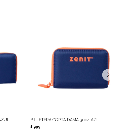
AZUL
BILLETERA CORTA DAMA 3004 AZUL
BIL
999
1.
$
$