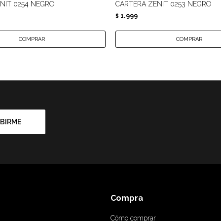
NIT 0254 NEGRO
CARTERA ZENIT 0253 NEGRO
1.999
$
BIRME
Compra
Cómo comprar