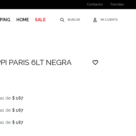
Contacto
Tiendas
PING
HOME
SALE
PI PARIS 6LT NEGRA
as de
$ 167
as de
$ 167
as de
$ 167