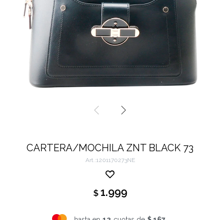
CARTERA/MOCHILA ZNT BLACK 73
1201170273NE
1.999
$
hasta en
12
cuotas de
$ 167