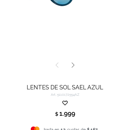
LENTES DE SOL SAEL AZUL
5110172554AZ
1.999
$
hasta en
12
cuotas de
$ 167