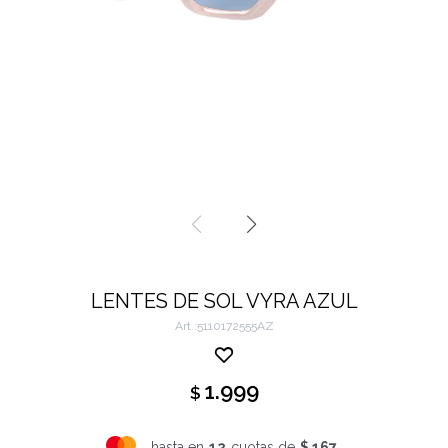
LENTES DE SOL VYRA AZUL
5110172555AZ
1.999
$
hasta en
12
cuotas de
$ 167