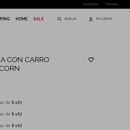
Contacto
Tiendas
PING
HOME
SALE
LA CON CARRO
ICORN
as de
$ 167
as de
$ 167
as de
$ 167