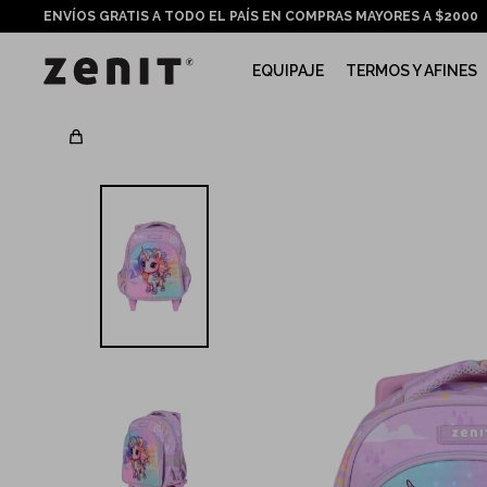
ENVÍOS GRATIS A TODO EL PAÍS EN COMPRAS MAYORES A $2000
EQUIPAJE
TERMOS Y AFINES