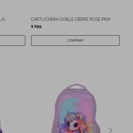
AUX
CARTUCHERA DOBLE CIERRE ROSE PINK
CAR
699
6
$
$