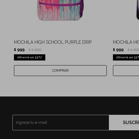
MOCHILA HIGH SCHOOL PURPLE DRIP
MOCHILA HI
999
1.499
999
1.49
$
$
$
$
33
33
SUSCRI