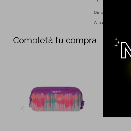
Costuras refor
Dimensiones: 29 cm
Capacidad: 8 lt
Completá tu compra