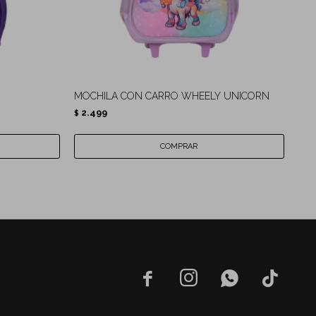
MOCHILA CON CARRO WHEELY UNICORN
MOC
2.499
2.
$
$



