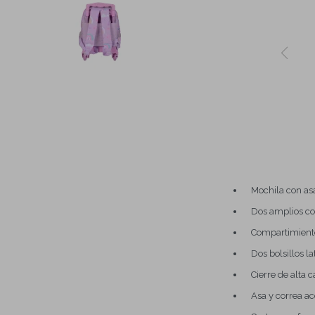
Mochila con asa
Dos amplios co
Compartimiento 
Dos bolsillos l
Cierre de alta c
Asa y correa a