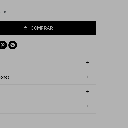
carro
COMPRAR


iones