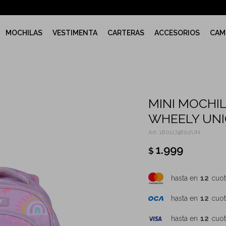
MOCHILAS
VESTIMENTA
CARTERAS
ACCESORIOS
CAM
MINI MOCHI
WHEELY UN
1801174802UN
1.999
$
hasta en
12
cuot
hasta en
12
cuot
hasta en
12
cuot