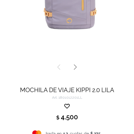
MOCHILA DE VIAJE KIPPI 2.0 LILA
1801012201LL
4.500
$
hasta en
12
cuotas de
$ 375