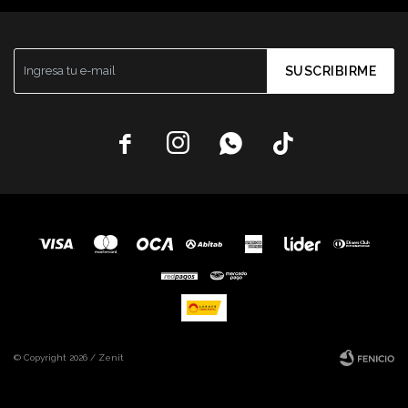
SUSCRIBIRME




© Copyright 2026 / Zenit