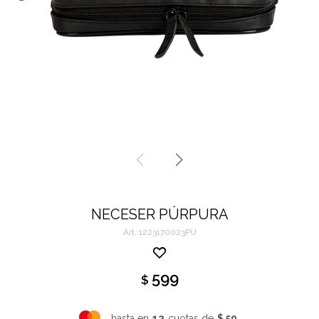
NECESER PÚRPURA
1223170023PU
599
$
hasta en
12
cuotas de
$ 50