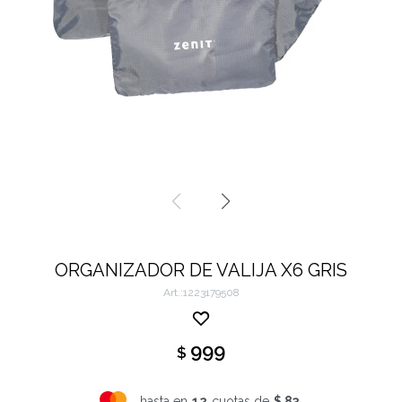
ORGANIZADOR DE VALIJA X6 GRIS
1223179508
999
$
hasta en
12
cuotas de
$ 83