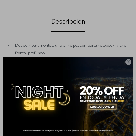
Descripción
Dos compartimentos, uno principal con porta notebook, y uno
frontal profundo

Dos bolsillos porta botella o paraguas
Detalle reflectivo sobre bolsillo frontal
Espalda y tirantes acolchados
DIMENSIONES: 45cm x 30cm x 16cm
Completá tu compra