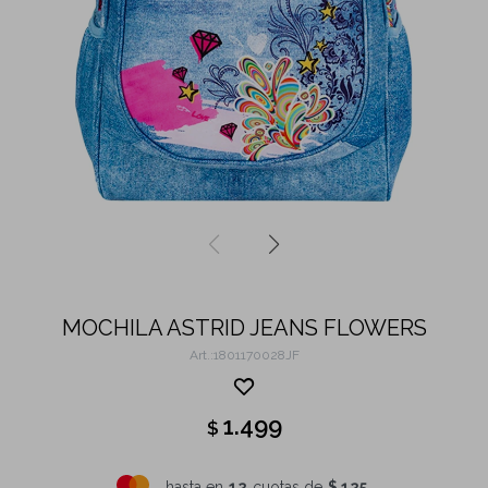
MOCHILA ASTRID JEANS FLOWERS
1801170028JF
1.499
$
hasta en
12
cuotas de
$ 125