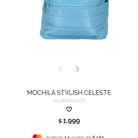
MOCHILA STYLISH CELESTE
1801174302CH
1.999
$
hasta en
12
cuotas de
$ 167