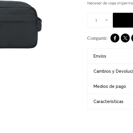
Neceser de viaje impermea
1


Envíos
Cambios y Devoluc
Medios de pago
Características