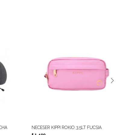
CHA
NECESER KIPPI ROKIO 3,5LT FUCSIA
NE
1.499
5
$
$