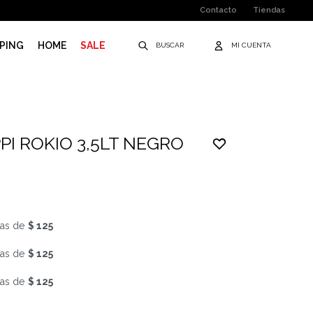
Contacto
Tiendas
PING
HOME
SALE
PI ROKIO 3,5LT NEGRO
as de
$ 125
as de
$ 125
as de
$ 125