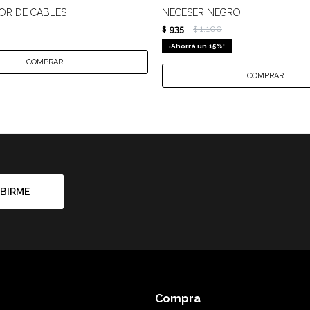
OR DE CABLES
NECESER NEGRO
935
1.100
$
$
15
BIRME
Compra