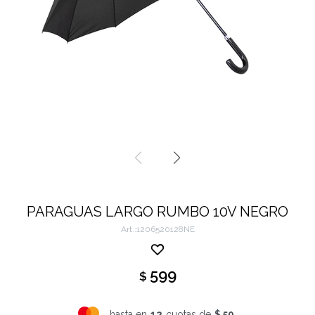
PARAGUAS LARGO RUMBO 10V NEGRO
1206520128NE
599
$
hasta en
12
cuotas de
$ 50