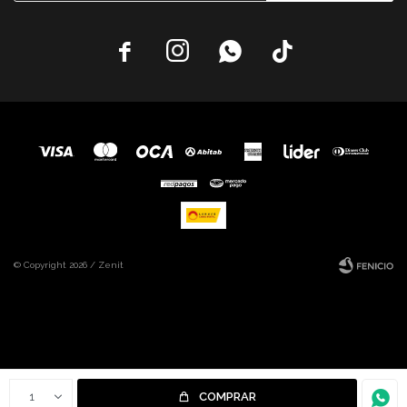




© Copyright 2026 / Zenit
Fenicio
1
COMPRAR