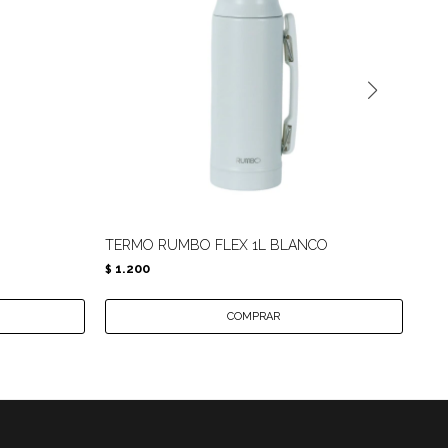
TERMO RUMBO FLEX 1L BLANCO
TER
1.200
1.
$
$