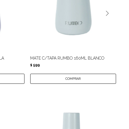
LA
MATE C/TAPA RUMBO 160ML BLANCO
MA
599
5
$
$