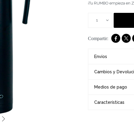
¡Tu RUMBO empieza en Z
1


Envíos
Cambios y Devoluc
Medios de pago
Características