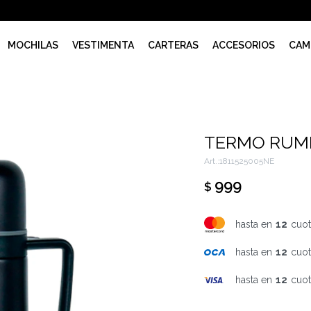
MOCHILAS
VESTIMENTA
CARTERAS
ACCESORIOS
CAM
TERMO RUM
1811525005NE
999
$
hasta en
12
cuot
hasta en
12
cuot
hasta en
12
cuot