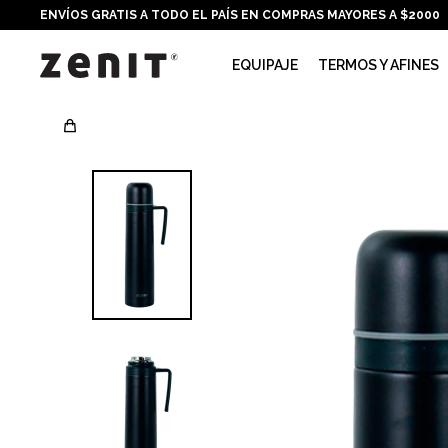
ENVÍOS GRATIS A TODO EL PAÍS EN COMPRAS MAYORES A $2000
EQUIPAJE
TERMOS Y AFINES