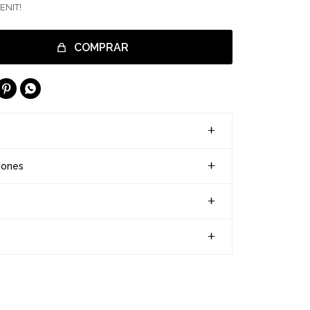
ENIT!
COMPRAR


iones