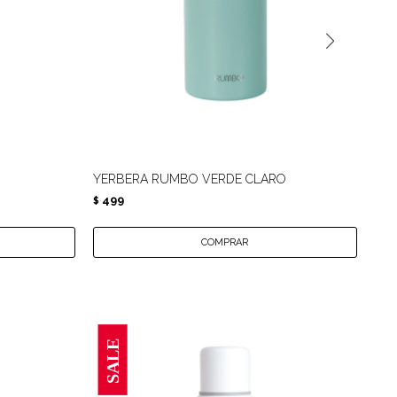
YERBERA RUMBO VERDE CLARO
YE
499
4
$
$