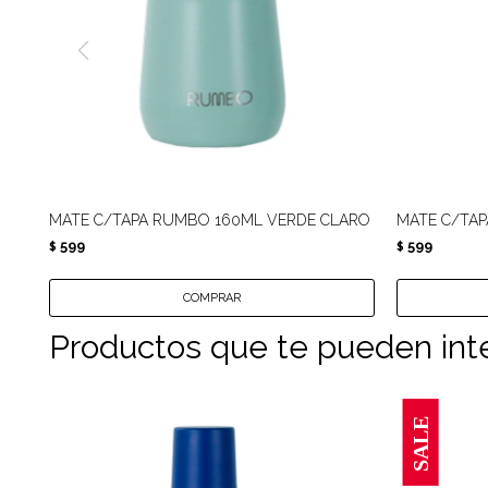
MATE C/TAPA RUMBO 160ML VERDE CLARO
MATE C/TA
599
599
$
$
Productos que te pueden int