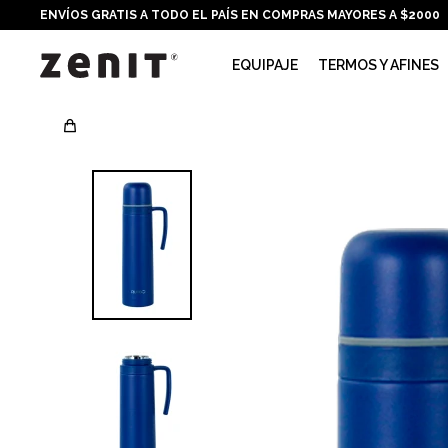
ENVÍOS GRATIS A TODO EL PAÍS EN COMPRAS MAYORES A $2000
EQUIPAJE
TERMOS Y AFINES