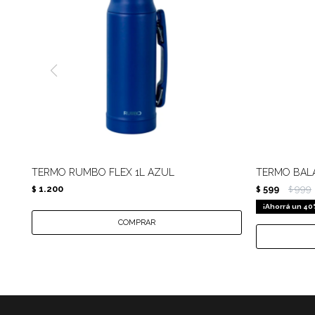
TERMO RUMBO FLEX 1L AZUL
TERMO BALA
1.200
599
999
$
$
$
40