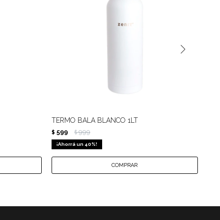
TERMO BALA BLANCO 1LT
TE
599
999
9
$
$
$
40