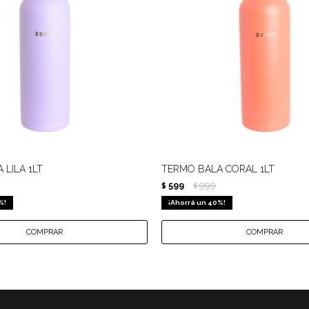
 LILA 1LT
TERMO BALA CORAL 1LT
599
999
$
$
40