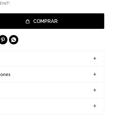
ENIT!
COMPRAR


iones