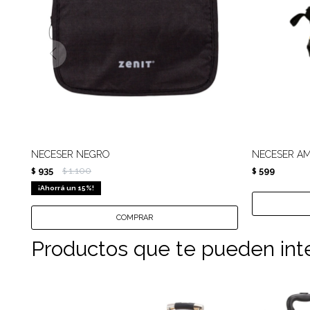
NECESER NEGRO
NECESER AM
935
1.100
599
$
$
$
15
Productos que te pueden int