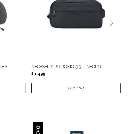
CHA
NECESER KIPPI ROKIO 3,5LT NEGRO
NE
1.499
5
$
$