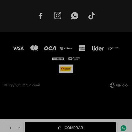




© Copyright 2026 / Zenit
Fenicio
1
COMPRAR