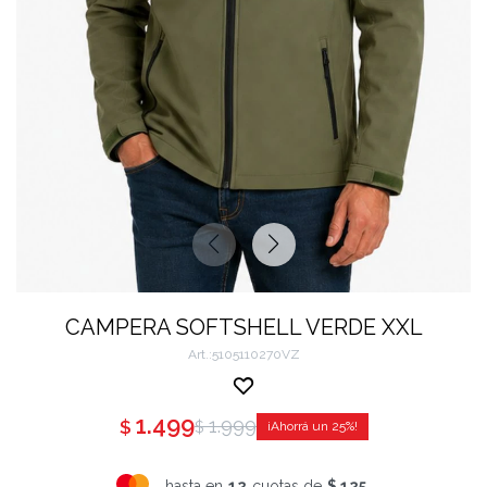
CAMPERA SOFTSHELL VERDE XXL
5105110270VZ
1.499
1.999
$
$
25
hasta en
12
cuotas de
$ 125