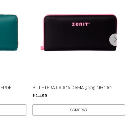
VERDE
BILLETERA LARGA DAMA 3005 NEGRO
BI
1.499
1.
$
$