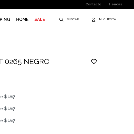
Contacto
Tiendas
PING
HOME
SALE
T 0265 NEGRO
de
$ 167
de
$ 167
de
$ 167