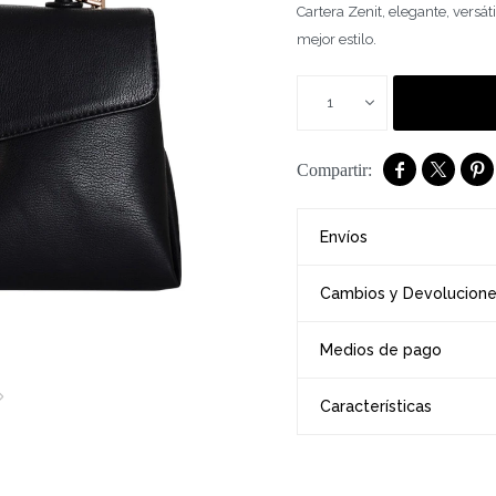
Cartera Zenit, elegante, versát
mejor estilo.
1



Envíos
Cambios y Devolucion
Medios de pago
Características