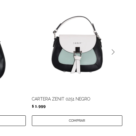
CARTERA ZENIT 0251 NEGRO
CAR
1.999
1.
$
$