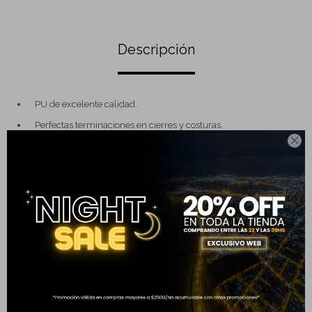
Descripción
PU de excelente calidad.
Perfectas terminaciones en cierres y costuras.

Diseño moderno.
Compartimento principal con bolsillos internos y separadores.
Correa corta fija.
Correa larga desmontable y con ajuste.
Completá tu compra