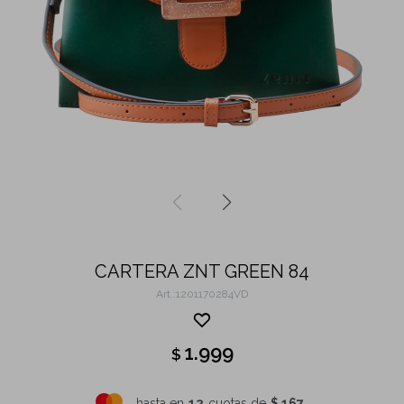
CARTERA ZNT GREEN 84
1201170284VD
1.999
$
hasta en
12
cuotas de
$ 167