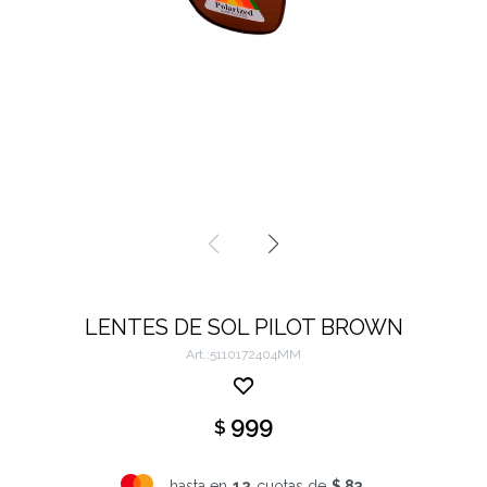
LENTES DE SOL PILOT BROWN
5110172404MM
999
$
hasta en
12
cuotas de
$ 83