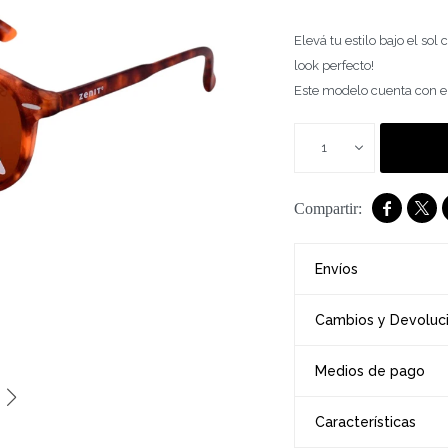
Elevá tu estilo bajo el so
look perfecto!
Este modelo cuenta con el f
1


Envíos
Cambios y Devoluc
Medios de pago
Características