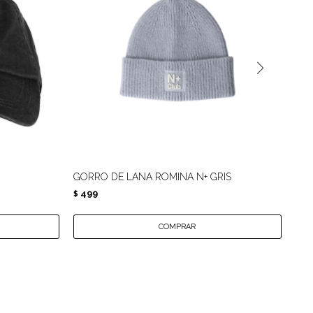
GORRO DE LANA ROMINA N+ GRIS
GO
499
4
$
$