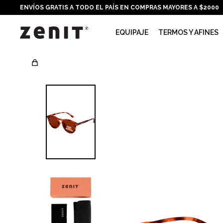
ENVÍOS GRATIS A TODO EL PAÍS EN COMPRAS MAYORES A $2000
EQUIPAJE
TERMOS Y AFINES