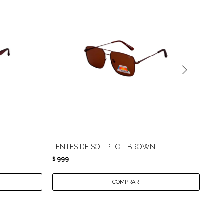
N
LENTES DE SOL PILOT BROWN
LE
999
9
$
$