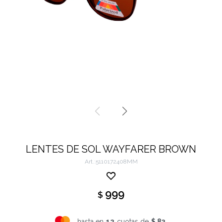
LENTES DE SOL WAYFARER BROWN
5110172408MM
999
$
hasta en
12
cuotas de
$ 83