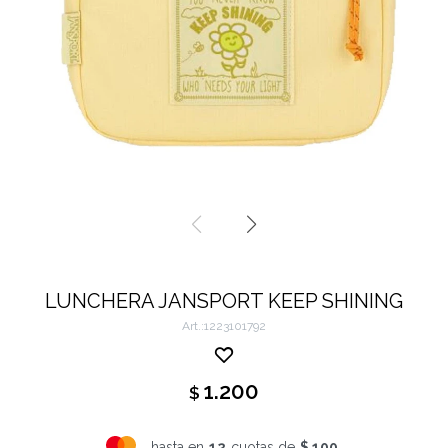
LUNCHERA JANSPORT KEEP SHINING
1223101792
1.200
$
hasta en
12
cuotas de
$ 100