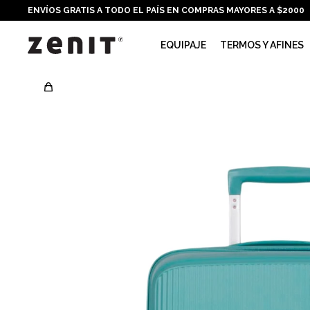
ENVÍOS GRATIS A TODO EL PAÍS EN COMPRAS MAYORES A $2000
EQUIPAJE
TERMOS Y AFINES