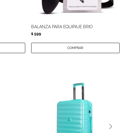
BALANZA PARA EQUIPAJE BRIO
AL
599
9
$
$