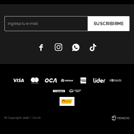
SUSCRIBIRME




© Copyright 2026 / Zenit