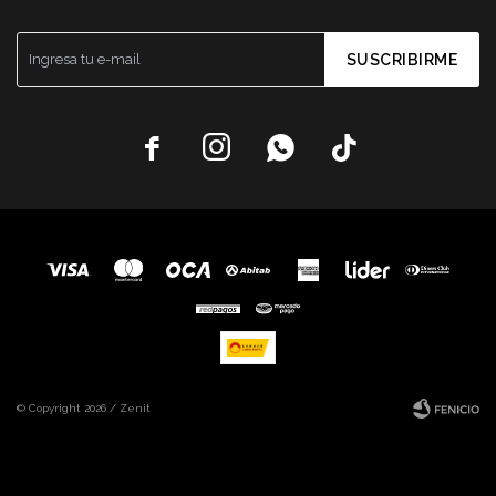
SUSCRIBIRME




© Copyright 2026 / Zenit