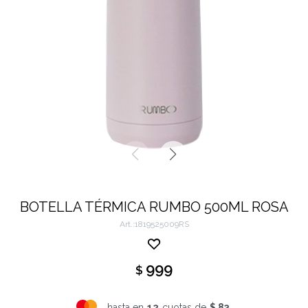
BOTELLA TÉRMICA RUMBO 500ML ROSA
1819525009RS
999
$
hasta en
12
cuotas de
$ 83