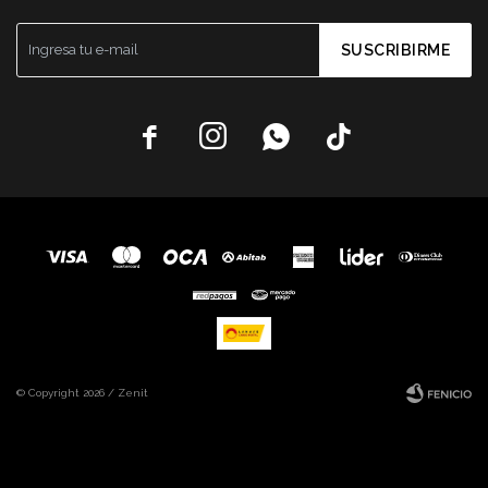
SUSCRIBIRME




© Copyright 2026 / Zenit