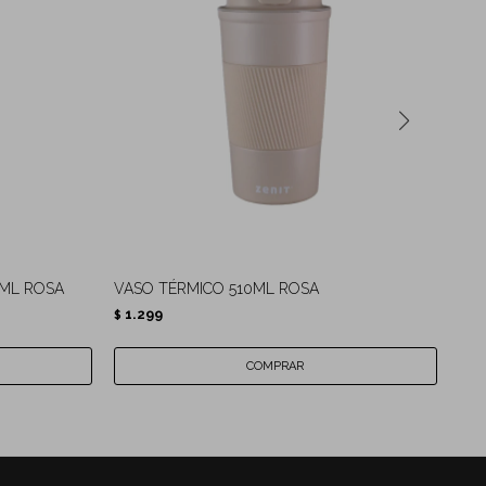
ML ROSA
VASO TÉRMICO 510ML ROSA
VAS
1.299
1.
$
$