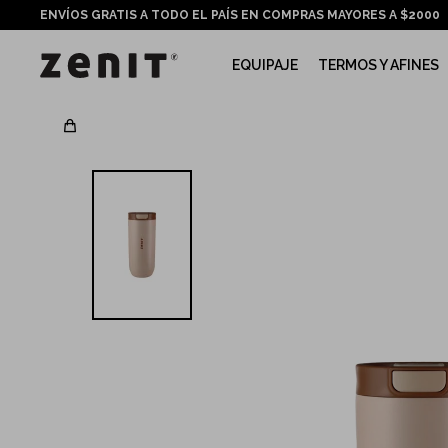
ENVÍOS GRATIS A TODO EL PAÍS EN COMPRAS MAYORES A $2000
EQUIPAJE
TERMOS Y AFINES