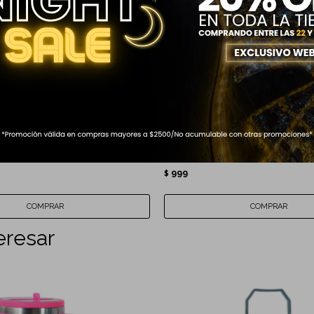
TÉRMICA ZENIT CORAZONES
LONCHERA INFANTIL UNICORN
999
$
eresar