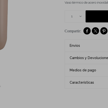
Vaso térmico de acero inoxid
1



Envíos
Cambios y Devolucion
Medios de pago
Características