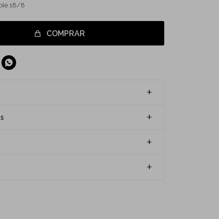
able 18/8
COMPRAR

es