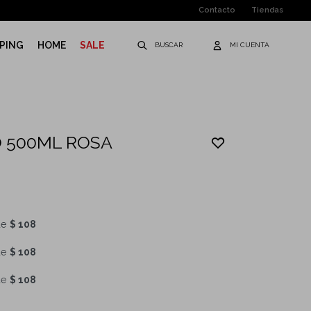
Contacto
Tiendas
PING
HOME
SALE
 500ML ROSA
de
$ 108
de
$ 108
de
$ 108