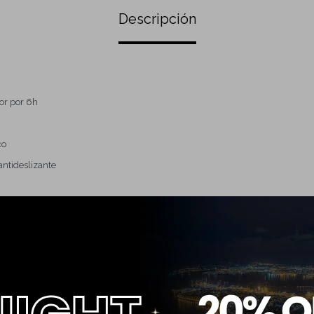
Descripción
or por 6h
co
ntideslizante