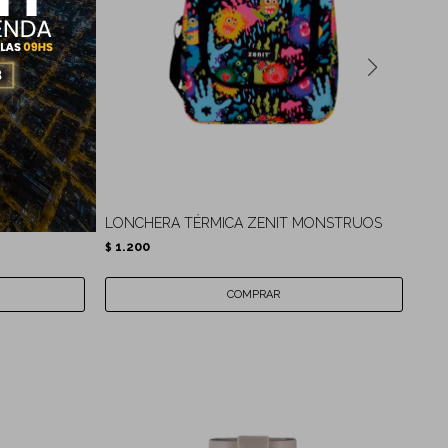
LONCHERA TÉRMICA ZENIT MONSTRUOS
LON
1.200
1.
$
$