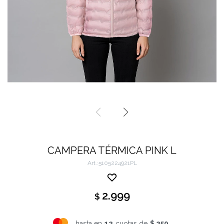
CAMPERA TÉRMICA PINK L
5105224921PL
2.999
$
hasta en
12
cuotas de
$ 250