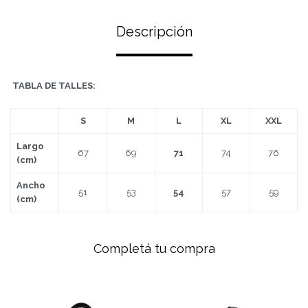
Descripción
TABLA DE TALLES:
S
M
L
XL
XXL
Largo
67
69
71
74
76
(cm)
Ancho
51
53
54
57
59
(cm)
Completá tu compra