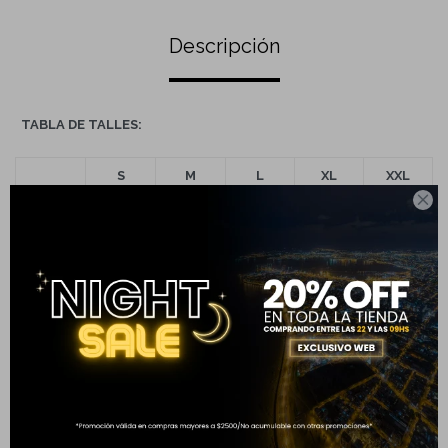
Descripción
TABLA DE TALLES:
S
M
L
XL
XXL

Largo
67
69
71
74
76
(cm)
Ancho
51
53
54
57
59
(cm)
Completá tu compra