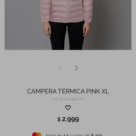
CAMPERA TÉRMICA PINK XL
5105224921PX
2.999
$
hasta en
12
cuotas de
$ 250