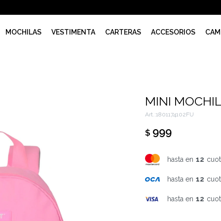
MOCHILAS
VESTIMENTA
CARTERAS
ACCESORIOS
CAM
MINI MOCHI
1801174102FU
999
$
hasta en
12
cuot
hasta en
12
cuot
hasta en
12
cuot