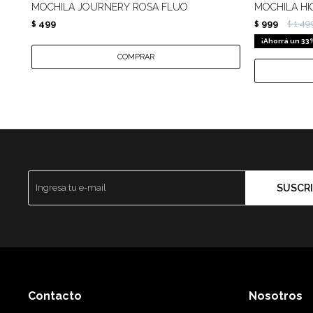
MOCHILA JOURNERY ROSA FLUO
MOCHILA HI
499
999
1.49
$
$
$
33
SUSCRI
Contacto
Nosotros