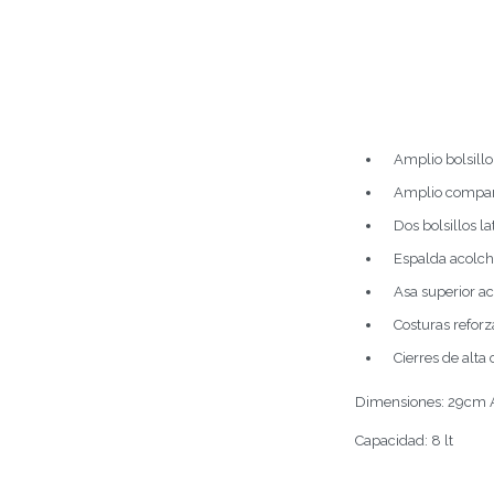
Amplio bolsillo 
Amplio compart
Dos bolsillos l
Espalda acolc
Asa superior a
Costuras reforz
Cierres de alta 
Dimensiones: 29cm A
Capacidad: 8 lt