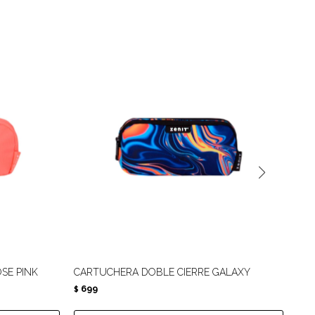
SE PINK
CARTUCHERA DOBLE CIERRE GALAXY
CA
699
6
$
$