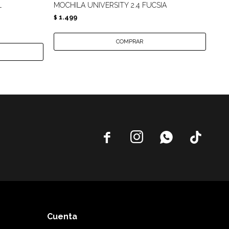
L
MOCHILA UNIVERSITY 2.4 FUCSIA
MOC
1.499
1.
$
$




Cuenta