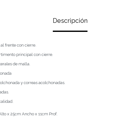
Descripción
al frente con cierre.
imento principal con cierre.
aterales de malla.
honada
colchonada y correas acolchonadas.
adas.
calidad.
lto x 25cm Ancho x 11cm Prof.