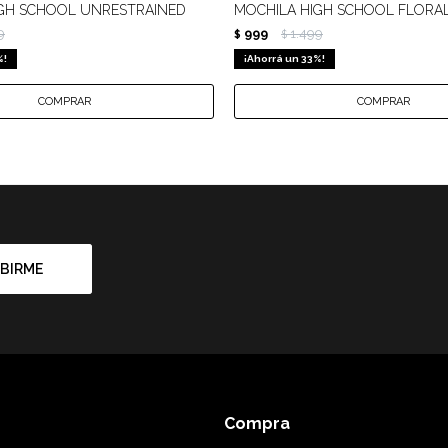
GH SCHOOL UNRESTRAINED
MOCHILA HIGH SCHOOL FLORA
9
999
1.499
$
$
33
BIRME
Compra