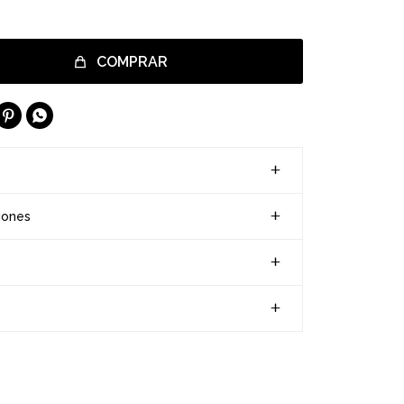
COMPRAR


iones