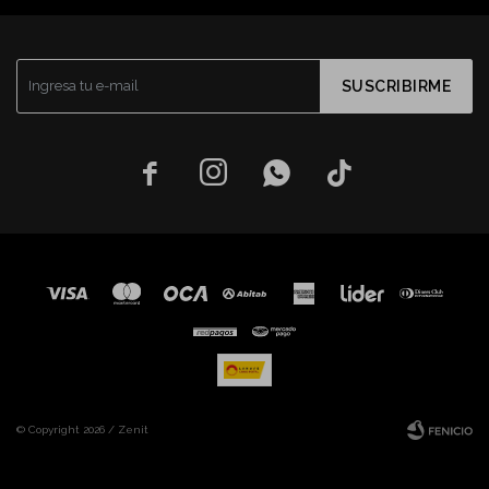
SUSCRIBIRME




© Copyright 2026 / Zenit