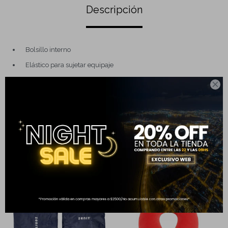
Descripción
Bolsillo interno
Elástico para sujetar equipaje
Carro con varias posiciones

Ruedas simples
Dimensiones: 47 x 34 x 23 cm
Completá tu compra